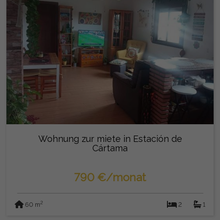
Wohnung zur miete in Estación de
Cártama
790 €/monat
2
60 m
2
1