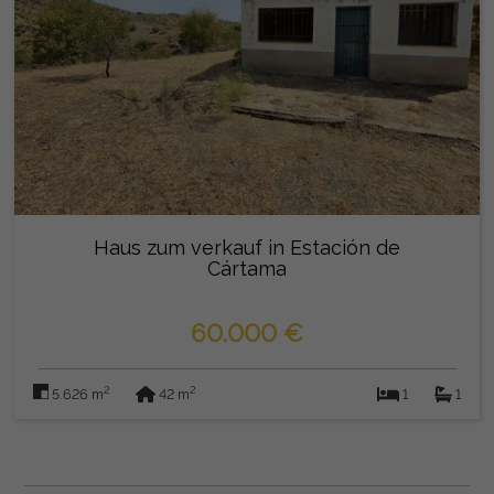
Haus zum verkauf in Estación de
Cártama
60.000 €
2
2
5.626 m
42 m
1
1