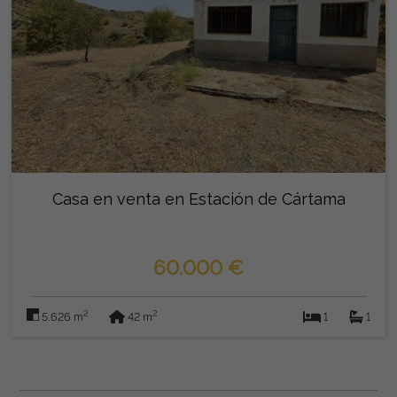
Casa en venta en Estación de Cártama
60.000 €
2
2
5.626 m
42 m
1
1