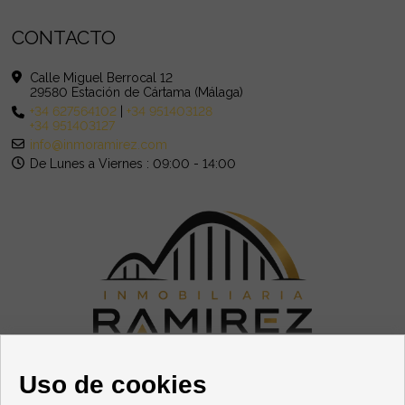
CONTACTO
Calle Miguel Berrocal 12
29580 Estación de Cártama (Málaga)
+34 627564102
|
+34 951403128
+34 951403127
info@inmoramirez.com
De Lunes a Viernes : 09:00 - 14:00
SÍGUENOS
Uso de cookies