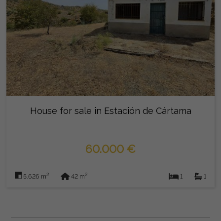
House for sale in Estación de Cártama
60.000 €
2
2
5.626 m
42 m
1
1