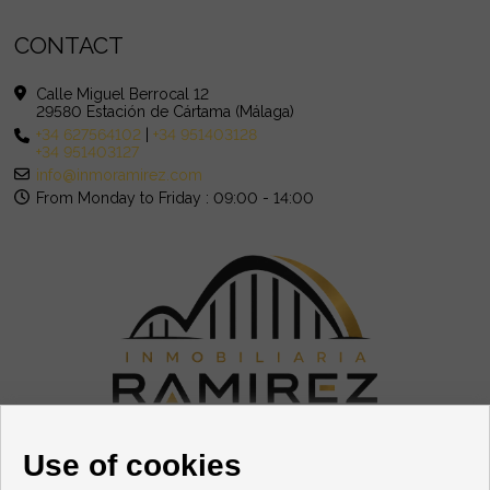
CONTACT
Calle Miguel Berrocal 12
29580 Estación de Cártama (Málaga)
+34 627564102
|
+34 951403128
+34 951403127
info@inmoramirez.com
From Monday to Friday : 09:00 - 14:00
FOLLOW US
Use of cookies