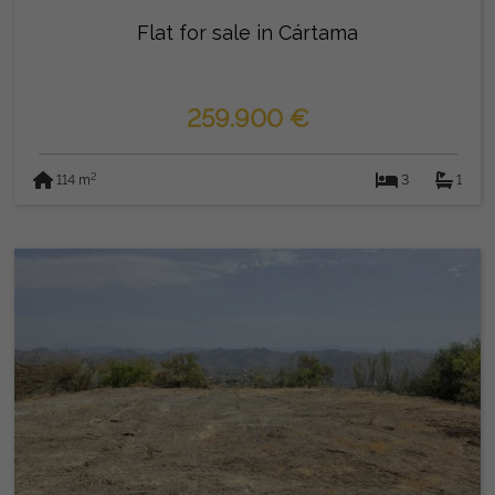
Flat for sale in Cártama
259.900 €
2
114 m
3
1